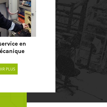
service en
mécanique
PLUS
OIR PLUS