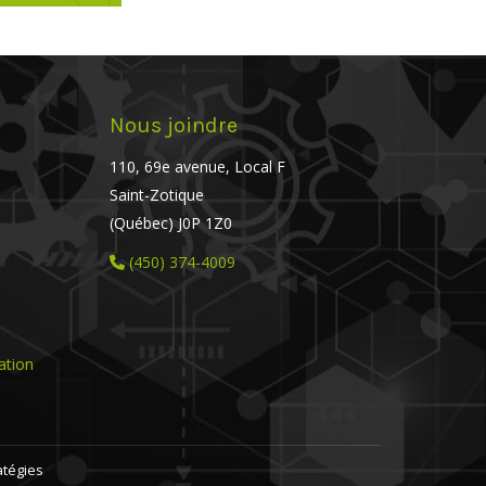
Nous joindre
110, 69e avenue, Local F
Saint-Zotique
(Québec) J0P 1Z0
(450) 374-4009
sation
atégies