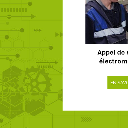
Appel de 
électro
EN SAVOIR 
EN SAV