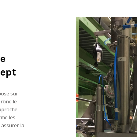
ge
ept
pose sur
prône le
approche
rme les
 assurer la