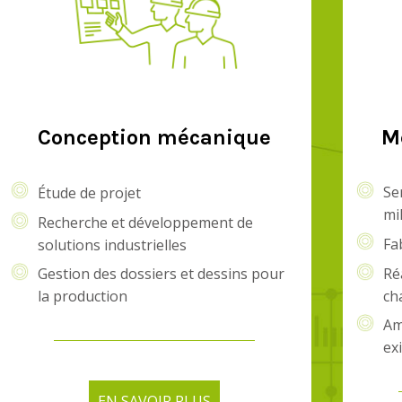
Conception mécanique
M
Se
Étude de projet
mi
Recherche et développement de
Fa
solutions industrielles
Gestion des dossiers et dessins pour
Ré
la production
ch
Am
ex
EN SAVOIR PLUS
EN SAVOIR PLUS