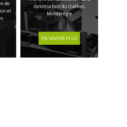
on de
construction du Québec,
ion et
Montérégie
es
EN SAVOIR PLUS
EN SAVOIR PLUS