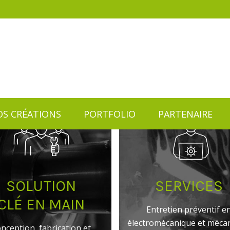
S CRÉATIONS
PORTFOLIO
PARTENAIRE
S CRÉATIONS
PORTFOLIO
PARTENAIRE
SOLUTION
SERVICES
CLÉ EN MAIN
Entretien préventif e
électromécanique et méca
nception, fabrication et