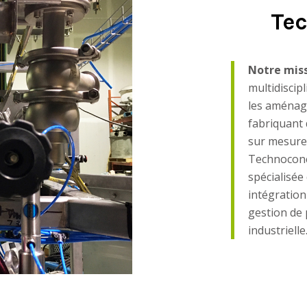
Te
Notre miss
multidiscip
les aménag
fabriquant 
sur mesure,
Technoconce
spécialisée
intégration
gestion de 
industrielle